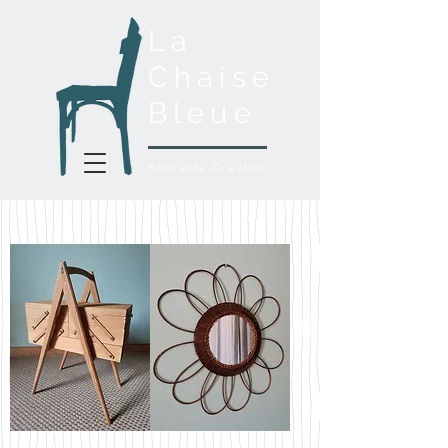
La
Chaise
Bleue
Brocante-Création