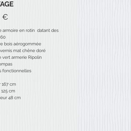
TAGE
Prix
0 €
 armoire en rotin datant des
 60
ure bois aérogommée
n vernis mat chêne doré
e vert armerie Ripolin
compas
s fonctionnelles
r 167 cm
 125 cm
deur 48 cm