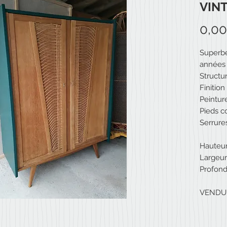
VIN
0,0
Superbe
années
Struct
Finitio
Peintur
Pieds 
Serrure
Hauteu
Largeur
Profon
VENDU