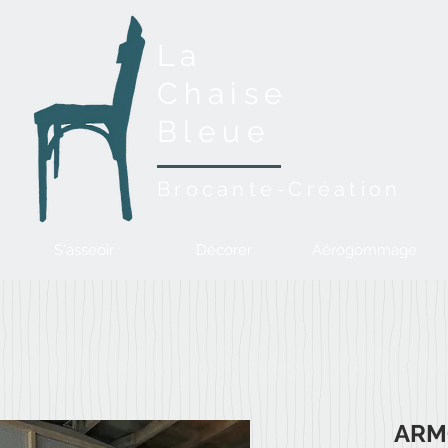
La
Chaise
Bleue
Brocante-Création
S'asseoir
Décorer
Aérogommage
ARM