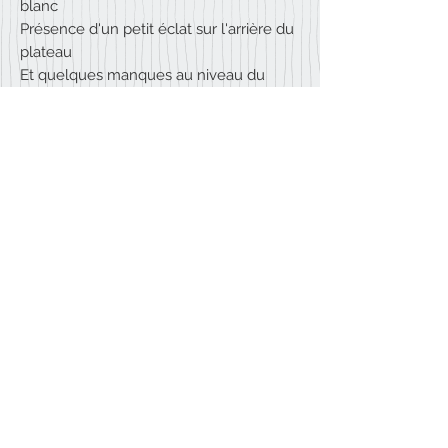
blanc
Présence d'un petit éclat sur l'arrière du
plateau
Et quelques manques au niveau du
placage bois
Hauteur 108 cm
Largeur 130 cm
Profondeur 43 cm
VENDU
Nous contacter
06 75 48 02 36
contact@la-chaise-bleue.com
S
ur rendez-vous