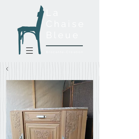
La
Chaise
Bleue
Brocante-Création