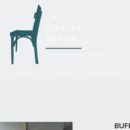
La
Chaise
Bleue
Brocante-Création
S'asseoir
Décorer
Aérogommage
BUF