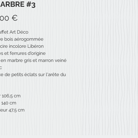
MARBRE #3
Prix
,00 €
ffet Art Déco
ure bois aérogommée
 cire incolore Libéron
 et ferrures d'origine
 en marbre gris et marron veiné
c
 de petits éclats sur l'arête du
 106,5 cm
 140 cm
eur 47,5 cm