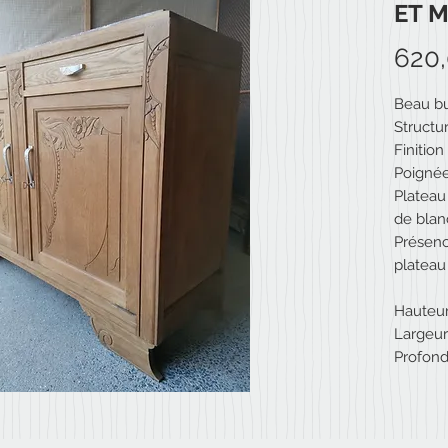
ET 
620
Beau bu
Struct
Finition
Poignées
Plateau
de blan
Présence
plateau
Hauteur
Largeur
Profond