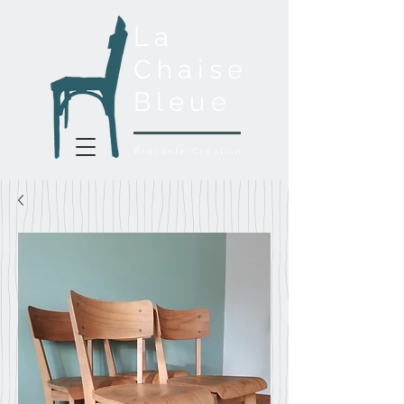
La
Chaise
Bleue
Brocante-Création