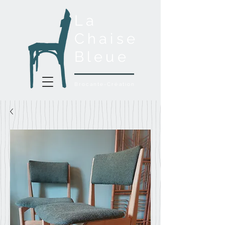
La
Chaise
Bleue
Brocante-Création