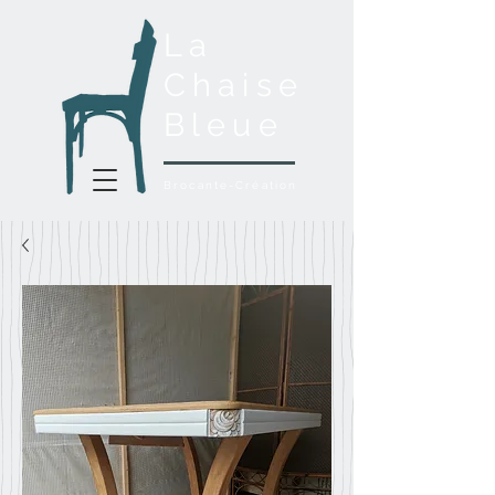
La
Chaise
Bleue
Brocante-Création